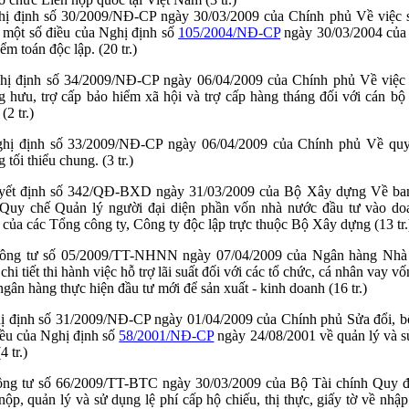
ị định số 30/2009/NĐ-CP ngày 30/03/2009 của Chính phủ Về việc s
 một số điều của Nghị định số
105/2004/NĐ-CP
ngày 30/03/2004 của
ểm toán độc lập. (20 tr.)
hị định số 34/2009/NĐ-CP ngày 06/04/2009 của Chính phủ Về việc 
g hưu, trợ cấp bảo hiểm xã hội và trợ cấp hàng tháng đối với cán bộ
 (2 tr.)
hị định số 33/2009/NĐ-CP ngày 06/04/2009 của Chính phủ Về qu
 tối thiểu chung. (3 tr.)
yết định số 342/QĐ-BXD ngày 31/03/2009 của Bộ Xây dựng Về ba
 Quy chế Quản lý người đại diện phần vốn nhà nước đầu tư vào do
 của các Tổng công ty, Công ty độc lập trực thuộc Bộ Xây dựng (13 tr.
ông tư số 05/2009/TT-NHNN ngày 07/04/2009 của Ngân hàng Nh
chi tiết thi hành việc hỗ trợ lãi suất đối với các tổ chức, cá nhân vay vố
ngân hàng thực hiện đầu tư mới để sản xuất - kinh doanh (16 tr.)
ị định số 31/2009/NĐ-CP ngày 01/04/2009 của Chính phủ Sửa đổi, b
iều của Nghị định số
58/2001/NĐ-CP
ngày 24/08/2001 về quản lý và 
4 tr.)
ng tư số 66/2009/TT-BTC ngày 30/03/2009 của Bộ Tài chính Quy đ
 nộp, quản lý và sử dụng lệ phí cấp hộ chiếu, thị thực, giấy tờ về nhập