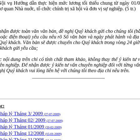
ội vụ Hướng dẫn thực hiện mức lương tối thiểu chung từ ngày 01/0
ơ quan Nhà nuớc, tổ chức chính trị xã hội và đơn vị sự nghiệp. (5 tr.)
hận được toàn văn văn bản, đề nghị Quý khách gửi cho chúng tôi (b
hoặc điện thoại) yêu cầu nêu rõ Số văn bản và ngày phát hành và địa
Quý khách. Văn bản sẽ được chuyển cho Quý khách trong vòng 24 giờ
khách gửi yêu cầu;
 nội dung trên chỉ có tính chất tham khảo, không thay thế ý kiến tư 
ên nghiệp. Để nhận được ý kiến tư vấn chuyên nghiệp đối với từng vấn
ghị Quý khách vui lòng liên hệ với chúng tôi theo địa chỉ nêu trên.
_____________________________
c:
pháp lý Tháng 3/ 2009
(27-07-2009)
pháp lý Tháng 02/ 2009
(27-07-2009)
pháp lý Tháng 01/2009
(20-02-2009)
pháp lý Tháng 12/2008
(15-01-2009)
pháp lý Tháng 11/2008