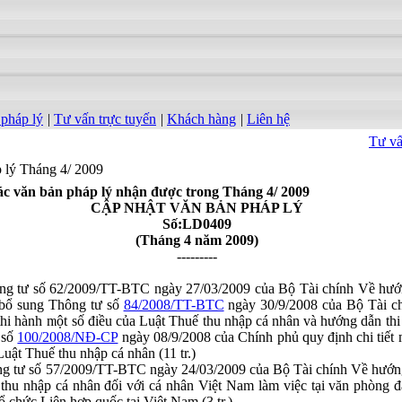
 pháp lý
|
Tư vấn trực tuyến
|
Khách hàng
|
Liên hệ
Tư vấn
p lý Tháng 4/ 2009
ác văn bản pháp lý nhận được trong Tháng 4/ 2009
CẬP NHẬT VĂN BẢN PHÁP LÝ
Số:LD0409
(Tháng 4 năm 2009)
---------
ng tư số 62/2009/TT-BTC ngày 27/03/2009 của Bộ Tài chính Về hướ
 bổ sung Thông tư số
84/2008/TT-BTC
ngày 30/9/2008 của Bộ Tài c
thi hành một số điều của Luật Thuế thu nhập cá nhân và hướng dẫn th
 số
100/2008/NĐ-CP
ngày 08/9/2008 của Chính phủ quy định chi tiết 
Luật Thuế thu nhập cá nhân (11 tr.)
g tư số 57/2009/TT-BTC ngày 24/03/2009 của Bộ Tài chính Về hướn
 thu nhập cá nhân đối với cá nhân Việt Nam làm việc tại văn phòng đ
tổ chức Liên hợp quốc tại Việt Nam (3 tr.)