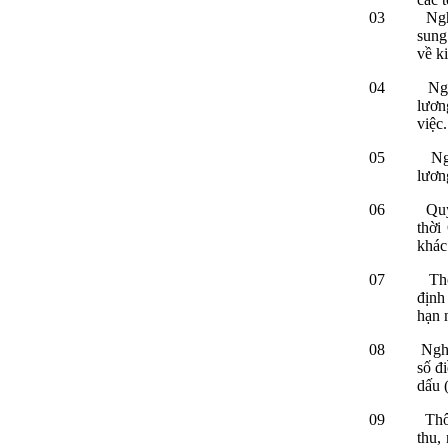
03
Ngh
sung
về ki
04
Ng
lươn
việc.
05
Ng
lương
06
Qu
thời
khác
07
Th
định 
hạn 
08
Ngh
số đ
dấu (
09
Thô
thu,