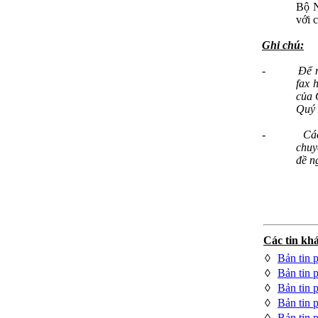
Bộ N
với c
Ghi chú:
-
Để n
fax 
của 
Quý 
-
Các
chuy
đề n
Các tin khá
◊
Bản tin 
◊
Bản tin 
◊
Bản tin 
◊
Bản tin 
◊
Bản tin 