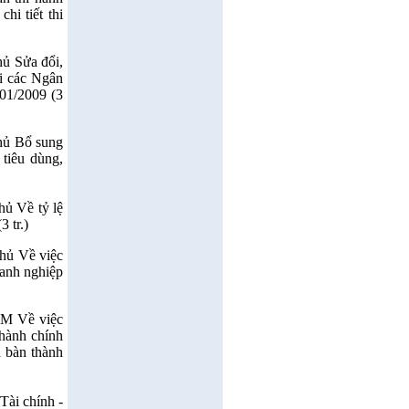
i tiết thi
ủ Sửa đổi,
ại các Ngân
01/2009 (3
hủ Bổ sung
 tiêu dùng,
ủ Về tỷ lệ
3 tr.)
hủ Về việc
oanh nghiệp
M Về việc
 hành chính
a bàn thành
ài chính -