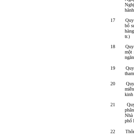
Nghị
hành 
17
Quyế
bổ s
hàng
tr.)
18
Quy
một 
ngăn
19
Quy
tham
20
Quy
miễn
kinh
21
Quy
phân
Nhà 
phố 
22
Thôn