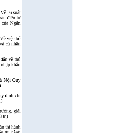
ề lãi suất
oán điện tử
ừ của Ngân
Về việc bổ
 và cá nhân
dẫn về thủ
à nhập khẩu
à Nội Quy
)
y định chi
.)
ướng, giải
 tr.)
n thi hành
n thi hành