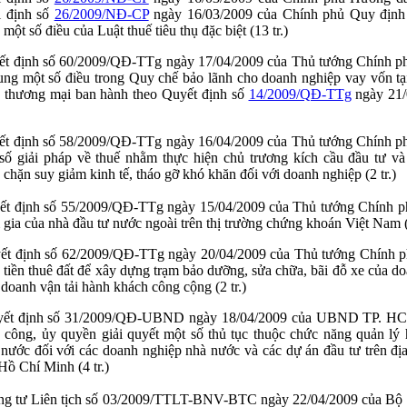
 định số
26/2009/NĐ-CP
ngày 16/03/2009 của Chính phủ Quy định ch
một số điều của Luật thuế tiêu thụ đặc biệt (13 tr.)
t định số 60/2009/QĐ-TTg ngày 17/04/2009 của Thủ tướng Chính ph
ung một số điều trong Quy chế bảo lãnh cho doanh nghiệp vay vốn t
 thương mại ban hành theo Quyết định số
14/2009/QĐ-TTg
ngày 21/
ết định số 58/2009/QĐ-TTg ngày 16/04/2009 của Thủ tướng Chính p
số giải pháp về thuế nhằm thực hiện chủ trương kích cầu đầu tư và
 chặn suy giảm kinh tế, tháo gỡ khó khăn đối với doanh nghiệp (2 tr.)
ết định số 55/2009/QĐ-TTg ngày 15/04/2009 của Thủ tướng Chính ph
 gia của nhà đầu tư nước ngoài trên thị trường chứng khoán Việt
Nam
(
ết định số 62/2009/QĐ-TTg ngày 20/04/2009 của Thủ tướng Chính p
 tiền thuê đất để xây dựng trạm bảo dưỡng, sửa chữa, bãi đỗ xe của d
 doanh vận tải hành khách công cộng (2 tr.)
ết định số 31/2009/QĐ-UBND ngày 18/04/2009 của UBND TP. HC
 công, ủy quyền giải quyết một số thủ tục thuộc chức năng quản lý
nước đối với các doanh nghiệp nhà nước và các dự án đầu tư trên đị
Hồ Chí Minh (4 tr.)
g tư Liên tịch số 03/2009/TTLT-BNV-BTC ngày 22/04/2009 của Bộ T