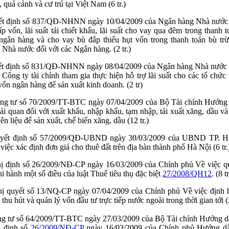
, quá cảnh và cư trú tại Việt
Nam
(6 tr.)
t định số 837/QĐ-NHNN ngày 10/04/2009 của Ngân hàng Nhà nước V
cấp vốn, lãi suất tái chiết khấu, lãi suất cho vay qua đêm trong thanh t
 ngân hàng và cho vay bù đắp thiếu hụt vốn trong thanh toán bù tr
 Nhà nước đối với các Ngân hàng. (2 tr.)
t định số 831/QĐ-NHNN ngày 08/04/2009 của Ngân hàng Nhà nước 
 Công ty tài chính tham gia thực hiện hỗ trợ lãi suất cho các tổ chức
vốn ngân hàng để sản xuất kinh doanh. (2 tr)
ng tư số 70/2009/TT-BTC ngày 07/04/2009 của Bộ Tài chính Hướng 
hải quan đối với xuất khẩu, nhập khẩu, tạm nhập, tái xuất xăng, dầu v
n liệu để sản xuất, chế biến xăng, dầu (12 tr.)
yết định số 57/2009/QĐ-UBND ngày 30/03/2009 của UBND TP. H
 việc xác định đơn giá cho thuê đất trên địa bàn thành phố Hà Nội (6 tr.
ị định số 26/2009/NĐ-CP ngày 16/03/2009 của Chính phủ Về việc qu
thi hành một số điều của luật Thuế tiêu thụ đặc biệt
27/2008/QH12
. (8 tr
ị quyết số 13/NQ-CP ngày 07/04/2009 của Chính phủ Về việc định h
thu hút và quản lý vốn đầu tư trực tiếp nước ngoài trong thời gian tới (3
g tư số 64/2009/TT-BTC ngày 27/03/2009 của Bộ Tài chính Hướng dẫ
 định số
26/2009/NĐ-CP
ngày 16/03/2009 của Chính phủ Hướng dẫ