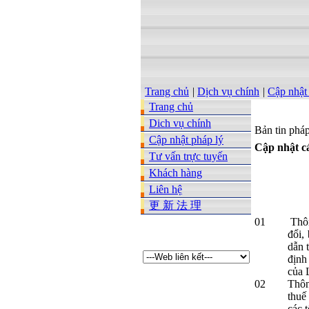
Trang chủ
|
Dịch vụ chính
|
Cập nhật
Trang chủ
Dich vụ chính
Bản tin phá
Cập nhật pháp lý
Cập nhật c
Tư vấn trực tuyến
Khách hàng
Liên hệ
更 新 法 理
01
Thô
đổi,
dẫn 
định
của 
02
Thôn
thuế
các 