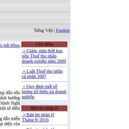
Tiếng Việt
|
English
Chủ điểm
 bất động sản
|
Môi giới thương mại và đầu tư
|
Tư vấn ngoại thương,
» Giảm, giãn thời hạn
nộp Thuê thu nhập
doanh nghiệp năm 2009
» Luật Thuế thu nhập
cá nhân 2007
» Quy định mới về
lương tối thiểu tại doanh
ng dẫn sửa
nghiệp
hính hướng
i hành Nghị
một số điều
Bản tin pháp lý
» Bản tin pháp lý
g dẫn miễn
Tháng 9/ 2010
ại diện của