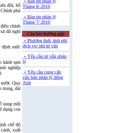
» Bản tin pháp lý
ửa đổi, bổ
Tháng 8/ 2010
 Chính phủ
» Bản tin pháp lý
Tháng 7/ 2010
điều chỉnh
 xã đã nghỉ
Câu hỏi thường gặp
» Phương thức tính phí
dịch vụ/ phí tư vấn
y định mức
» Yêu cầu tư vấn pháp
lý
n hành tạm
anh nghiệp
» Yêu cầu cung cấp
)
văn bản pháp lý tiếng
Anh
à nước Quy
n trung, dài
ổ sung một
sử dụng con
ịnh chế độ
 cảnh, xuất