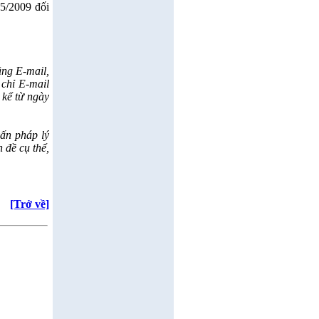
5/2009 đối
ằng E-mail,
 chỉ E-mail
 kể từ ngày
vấn pháp lý
 đề cụ thể,
[Trở về]