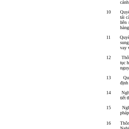
cảnh
10
Quyế
tái 
liên
hàng
11
Quyế
sung
vay 
12
Thô
tục 
nguyê
13
Qu
định
14
Ngh
tiết 
15
Ngh
pháp 
16
Thôn
Nghị