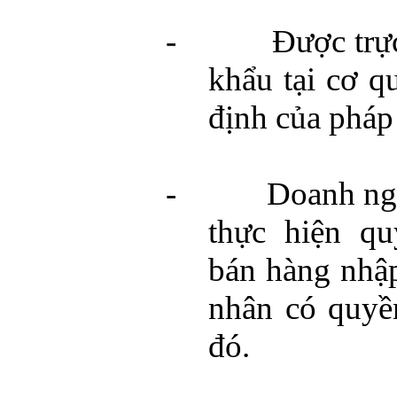
-
Được trực
khẩu tại cơ q
định của pháp
-
Doanh ng
thực hiện q
bán hàng nhậ
nhân có quyề
đó.