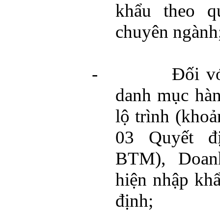
khẩu theo q
chuyên ngành
-
Đối v
danh mục hàn
lộ trình (kho
03 Quyết đ
BTM), Doan
hiện nhập khẩ
định;