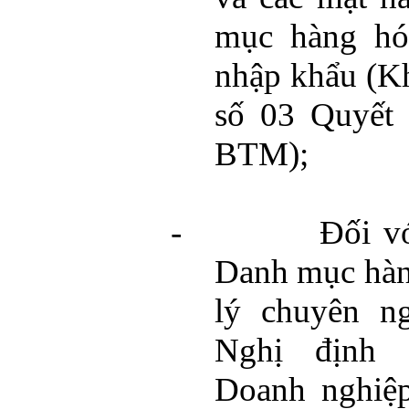
mục hàng hó
nhập khẩu (K
số 03 Quyết 
BTM);
-
Đối v
Danh mục hàn
lý chuyên n
Nghị định 
Doanh nghiệp