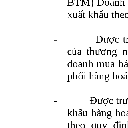
BTM) Doanh n
xuất khẩu theo
-
Được t
của thương n
doanh mua bá
phối hàng hoá
-
Được trự
khẩu hàng hoá
theo quy địn