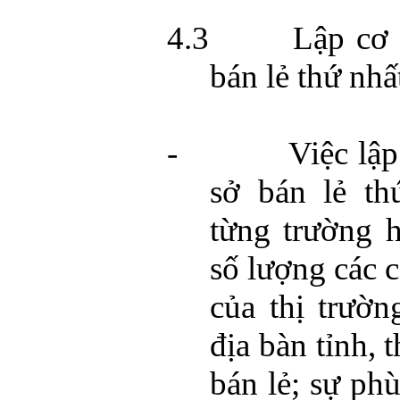
4.3
Lập cơ 
bán lẻ thứ nhấ
-
Việc lập
sở bán lẻ th
từng trường 
số lượng các c
của thị trườn
địa bàn tỉnh, 
bán lẻ; sự ph