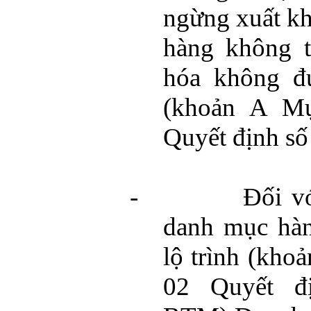
ngừng xuất kh
hàng không 
hóa không đ
(khoản A Mụ
Quyết định s
-
Đối v
danh mục hàn
lộ trình (kho
02 Quyết đ