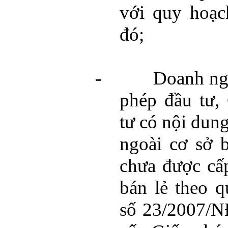
với quy hoạc
đó;
-
Doanh ng
phép đầu tư,
tư có nội dung
ngoài cơ sở 
chưa được cấ
bán lẻ theo q
số 23/2007/N