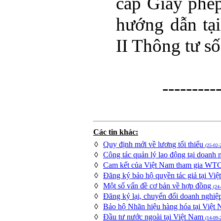
cấp Giấy phép
hướng dẫn tạ
II Thông tư 
---------
Các tin khác:
◊
Quy định mới về lương tối thiểu
(25-02-
◊
Công tác quản lý lao động tại doanh 
◊
Cam kết của Việt Nam tham gia WT
◊
Đăng ký bảo hộ quyền tác giả tại Vi
◊
Một số vấn đề cơ bản về hợp đồng
(24
◊
Đăng ký lại, chuyển đổi doanh nghiệ
◊
Bảo hộ Nhãn hiệu hàng hóa tại Việt
◊
Đầu tư nước ngoài tại Việt Nam
(14-09-