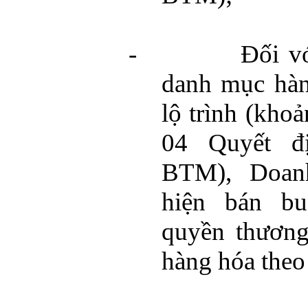
-
Đối v
danh mục hàn
lộ trình (kho
04 Quyết đ
BTM), Doan
hiện bán bu
quyền thương
hàng hóa theo 