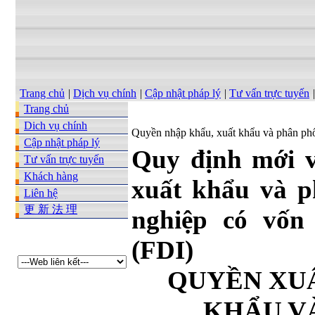
Trang chủ
|
Dịch vụ chính
|
Cập nhật pháp lý
|
Tư vấn trực tuyến
|
Trang chủ
Dich vụ chính
Quyền nhập khẩu, xuất khẩu và phân phố
Cập nhật pháp lý
Quy định mới v
Tư vấn trực tuyến
Khách hàng
xuất khẩu và p
Liên hệ
更 新 法 理
nghiệp có vốn
(FDI)
QUYỀN XU
KHẨU V