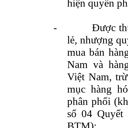
hiện quyền ph
-
Được th
lẻ, nhượng qu
mua bán hàng 
Nam và hàng
Việt Nam, tr
mục hàng hó
phân phối (k
số 04 Quyết 
BTM);