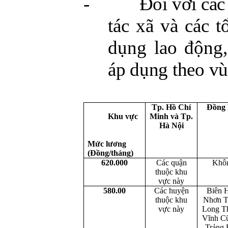
-
Đối với các
tác xã và các t
dụng lao động
áp dụng theo v
Tp. Hồ Chí
Đồng 
Khu vực
Minh và Tp.
H
à Nội
Mức lương
(Đồng/tháng)
620.000
Các quận
Khô
thuộc khu
vực này
580.00
Các huyện
Biên 
thuộc khu
Nhơn T
vực này
Long T
Vĩnh C
Trảng