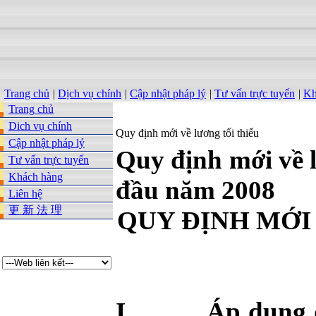
Trang chủ
|
Dịch vụ chính
|
Cập nhật pháp lý
|
Tư vấn trực tuyến
|
Kh
Trang chủ
Dich vụ chính
Quy định mới về lương tối thiểu
Cập nhật pháp lý
Quy định mới về l
Tư vấn trực tuyến
Khách hàng
đầu năm 2008
Liên hệ
更 新 法 理
QUY ĐỊNH MỚI
I.
Áp dụng đ