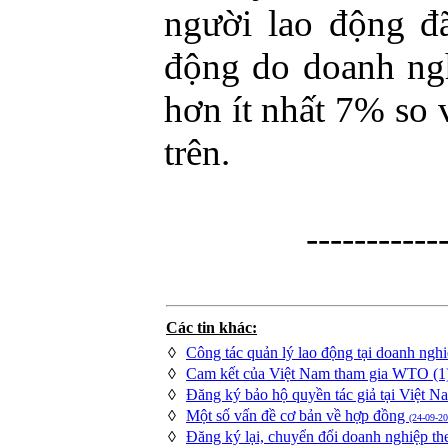
người lao động đ
động do doanh ngh
hơn ít nhất 7% so 
trên.
-----------
Các tin khác:
◊
Công tác quản lý lao động tại doanh ngh
◊
Cam kết của Việt Nam tham gia WTO (1
◊
Đăng ký bảo hộ quyền tác giả tại Việt 
◊
Một số vấn đề cơ bản về hợp đồng
(24-09-20
◊
Đăng ký lại, chuyển đổi doanh nghiệp t