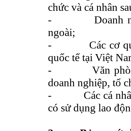
chức và cá nhân sa
-
Doanh n
ngoài;
-
Các cơ q
quốc tế tại Việt
Na
-
Văn phòn
doanh nghiệp, tổ c
-
Các cá nhâ
có sử dụng lao độn