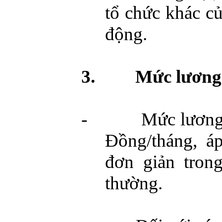
tổ chức khác c
động.
3.
Mức lương 
-
Mức lương 
Đồng/tháng, á
đơn giản tron
thường.