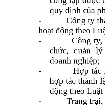
công lập được t
quy định của ph
-
Công ty th
hoạt động theo Lu
-
Công ty, 
chức, quản lý
doanh nghiệp;
-
Hợp tác x
hợp tác thành l
động theo Luật 
-
Trang trại,