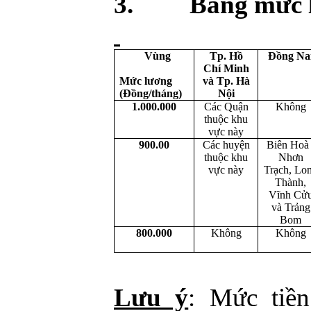
3.
Bảng mức 
Vùng
Tp. Hồ
Đồng Na
Chí Minh
Mức lương
và Tp. Hà
(Đồng/tháng)
Nội
1.000.000
Các Quận
Không
thuộc khu
vực này
900.00
Các huyện
Biên Hoà 
thuộc khu
Nhơn
vực này
Trạch, Lo
Thành,
Vĩnh Cử
và Trảng
Bom
800.000
Không
Không
Lưu ý
: Mức tiền