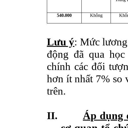
540.000
Không
Khô
Lưu ý
: Mức lương 
động đã qua học 
chính các đối tượn
hơn ít nhất 7% so 
trên.
II.
Áp dụng đ
cơ quan tổ ch