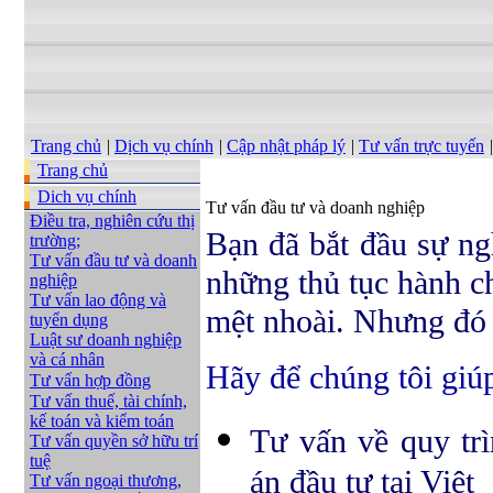
Trang chủ
|
Dịch vụ chính
|
Cập nhật pháp lý
|
Tư vấn trực tuyến
|
Trang chủ
Dich vụ chính
Tư vấn đầu tư và doanh nghiệp
Điều tra, nghiên cứu thị
Bạn đã bắt đầu sự ng
trường;
Tư vấn đầu tư và doanh
những thủ tục hành c
nghiệp
Tư vấn lao động và
mệt nhoài. Nhưng đó 
tuyển dụng
Luật sư doanh nghiệp
và cá nhân
Hãy để
chúng tôi gi
Tư vấn hợp đồng
Tư vấn thuế, tài chính,
kế toán và kiểm toán
Tư vấn về quy trì
Tư vấn quyền sở hữu trí
tuệ
án đầu tư tại Việt
Tư vấn ngoại thương,