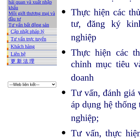
hải quan và xuất nhập
khẩu
Thực hiện các thủ
Môi giới thương mại và
đầu tư
tư, đăng ký kin
Tư vấn bất động sản
Cập nhật pháp lý
nghiệp
Tư vấn trực tuyến
Khách hàng
Thực hiện các th
Liên hệ
更 新 法 理
chỉnh mục tiêu v
doanh
Tư vấn, đánh giá 
áp dụng hệ thống 
nghiệp;
Tư vấn, thực hiện