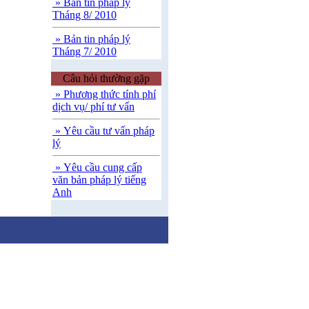
» Bản tin pháp lý
Tháng 8/ 2010
» Bản tin pháp lý
Tháng 7/ 2010
Câu hỏi thường gặp
» Phương thức tính phí
dịch vụ/ phí tư vấn
» Yêu cầu tư vấn pháp
lý
» Yêu cầu cung cấp
văn bản pháp lý tiếng
Anh