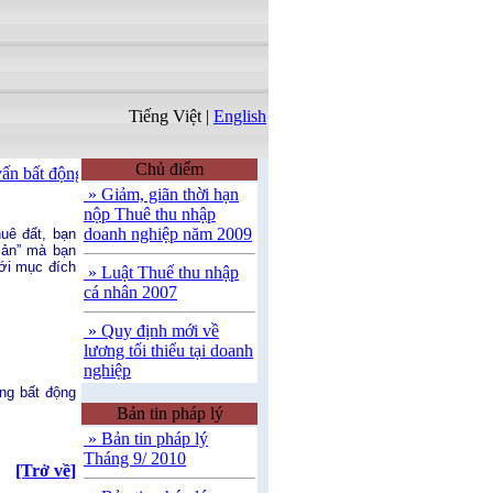
Tiếng Việt
|
English
Chủ điểm
ấn bất động sản
|
Môi giới thương mại và đầu tư
|
Tư vấn ngoại thươn
» Giảm, giãn thời hạn
nộp Thuê thu nhập
doanh nghiệp năm 2009
uê đất, bạn
sản” mà bạn
ới mục đích
» Luật Thuế thu nhập
cá nhân 2007
» Quy định mới về
lương tối thiểu tại doanh
nghiệp
ựng bất động
Bản tin pháp lý
» Bản tin pháp lý
Tháng 9/ 2010
[Trở về]