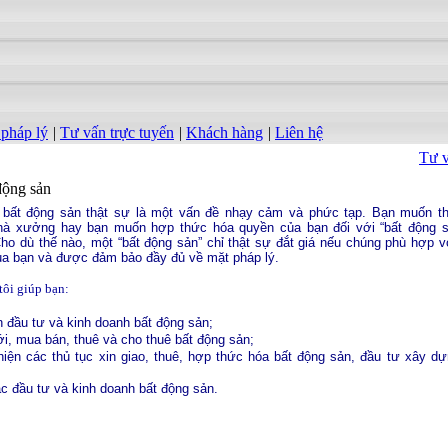
 pháp lý
|
Tư vấn trực tuyến
|
Khách hàng
|
Liên hệ
Tư v
động sản
 bất động sản thật sự là một vấn đề nhạy cảm và phức tạp. Bạn muốn th
à xưởng hay bạn muốn hợp thức hóa quyền của bạn đối với “bất động 
o dù thế nào, một “bất động sản” chỉ thật sự đắt giá nếu chúng phù hợp v
ủa bạn và được đảm bảo đầy đủ về mặt pháp lý.
tôi giúp
bạn:
 đầu tư và kinh doanh bất động sản;
ới, mua bán, thuê và cho thuê bất động sản;
iện các thủ tục xin giao, thuê, hợp thức hóa bất động sản, đầu tư xây d
c đầu tư và kinh doanh bất động sản.