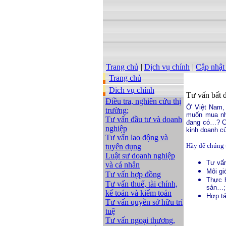
Trang chủ
|
Dịch vụ chính
|
Cập nhật
Trang chủ
Dich vụ chính
Tư vấn bất 
Điều tra, nghiên cứu thị
Ở Việt
Nam
,
trường;
muốn mua nh
Tư vấn đầu tư và doanh
đang có…? Ch
nghiệp
kinh doanh c
Tư vấn lao động và
Hãy để
chúng 
tuyển dụng
Luật sư doanh nghiệp
Tư vấn
và cá nhân
Môi gi
Tư vấn hợp đồng
Thực h
Tư vấn thuế, tài chính,
sản…;
kế toán và kiểm toán
Hợp tá
Tư vấn quyền sở hữu trí
tuệ
Tư vấn ngoại thương,