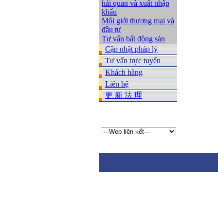
hải quan và xuất nhập
khẩu
Môi giới thương mại và
đầu tư
Tư vấn bất động sản
Cập nhật pháp lý
Tư vấn trực tuyến
Khách hàng
Liên hệ
更 新 法 理