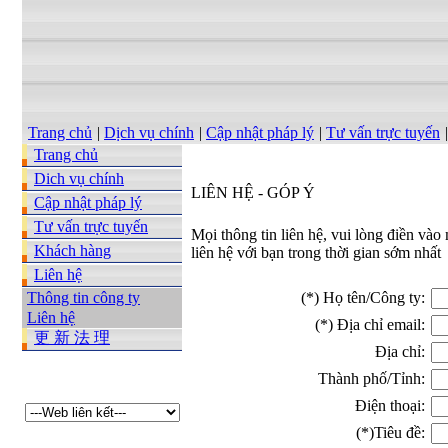
Trang chủ
|
Dịch vụ chính
|
Cập nhật pháp lý
|
Tư vấn trực tuyến
|
Trang chủ
Dich vụ chính
LIÊN HỆ - GÓP Ý
Cập nhật pháp lý
Tư vấn trực tuyến
Mọi thông tin liên hệ, vui lòng điền vào
Khách hàng
liên hệ với bạn trong thời gian sớm nhất
Liên hệ
Thông tin công ty
(*)
Họ tên/Công ty:
Liên hệ
(*)
Địa chỉ email:
更 新 法 理
Địa chỉ:
Thành phố/Tỉnh:
Điện thoại:
(*)
Tiêu đề: