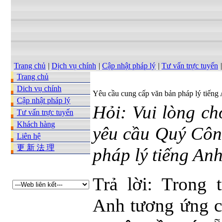
Trang chủ
|
Dịch vụ chính
|
Cập nhật pháp lý
|
Tư vấn trực tuyến
|
Trang chủ
Dich vụ chính
Yêu cầu cung cấp văn bản pháp lý tiếng
Cập nhật pháp lý
Hỏi: Vui lòng cho
Tư vấn trực tuyến
Khách hàng
yêu cầu Quý Côn
Liên hệ
更 新 法 理
pháp lý tiếng An
Trả lời: Trong 
Anh tương ứng 