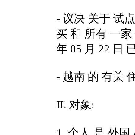
- 议决 关于 试
买 和 所有 一家 
年 05 月 22 日
- 越南 的 有关
II. 对象:
1. 个人 是 外国