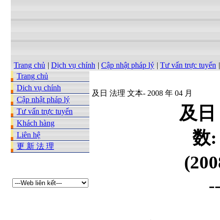
Trang chủ
|
Dịch vụ chính
|
Cập nhật pháp lý
|
Tư vấn trực tuyến
|
Trang chủ
Dich vụ chính
及日 法理 文本- 2008 年 04 月
Cập nhật pháp lý
及日
Tư vấn trực tuyến
Khách hàng
数:
Liên hệ
更 新 法 理
(20
-