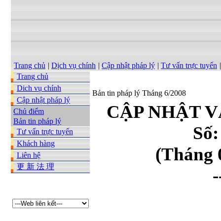
Trang chủ
|
Dịch vụ chính
|
Cập nhật pháp lý
|
Tư vấn trực tuyến
|
Trang chủ
Dich vụ chính
Bản tin pháp lý Tháng 6/2008
Cập nhật pháp lý
CẬP NHẬT V
Chủ điểm
Bản tin pháp lý
Số:
Tư vấn trực tuyến
Khách hàng
(Tháng 
Liên hệ
更 新 法 理
-