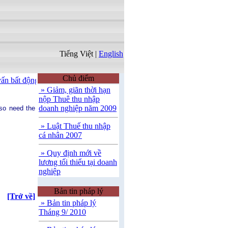
Tiếng Việt
|
English
Chủ điểm
ấn bất động sản
|
Môi giới thương mại và đầu tư
|
Tư vấn ngoại thươn
» Giảm, giãn thời hạn
nộp Thuê thu nhập
doanh nghiệp năm 2009
so need the
» Luật Thuế thu nhập
cá nhân 2007
» Quy định mới về
lương tối thiểu tại doanh
nghiệp
Bản tin pháp lý
[Trở về]
» Bản tin pháp lý
Tháng 9/ 2010