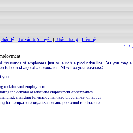
 pháp lý
|
Tư vấn trực tuyến
|
Khách hàng
|
Liên hệ
Tư v
employment
 thousands of employees just to launch a production line. But you may al
on to be in charge of a corporation. All will be your business>
t you:
ng on labor and employment
iating the demand of labor and employment of companies
ending, arranging for employment and procurement of labour
ing for company re-organization and personnel re-structure.