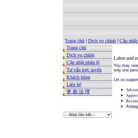
Trang chủ
|
Dịch vụ chính
|
Cập nhật
Trang chủ
Dich vụ chính
Labor and 
Cập nhật pháp lý
You may need
Tư vấn trực tuyến
only one pers
Khách hàng
Let us suppor
Liên hệ
Advisi
更 新 法 理
Apprec
Recomm
Arrang