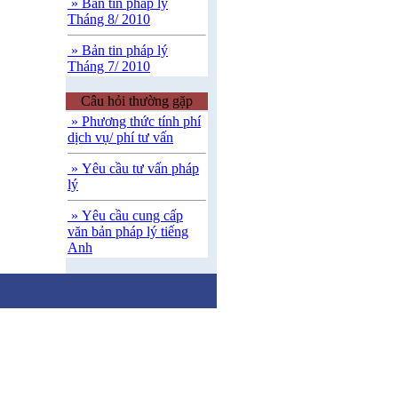
» Bản tin pháp lý
Tháng 8/ 2010
» Bản tin pháp lý
Tháng 7/ 2010
Câu hỏi thường gặp
» Phương thức tính phí
dịch vụ/ phí tư vấn
» Yêu cầu tư vấn pháp
lý
» Yêu cầu cung cấp
văn bản pháp lý tiếng
Anh