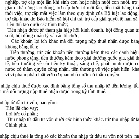
nghiệp, trợ cấp một lần khi sinh con hoặc nhận nuôi con nuôi, trợ
giảm khả năng lao động, trợ cấp hưu trí một lần, tiền tuất hàng thá
thôi việc, trợ cấp mất việc làm theo quy định của Bộ luật lao động
trợ cấp khác do Bảo hiểm xã hội chi trả, trợ cấp giải quyết tệ nạn xã 
Tiền thù lao dưới các hình thức;
Tiền nhận được từ tham gia hiệp hội kinh doanh, hội đồng quản tr
soát, hội đồng quản lý và các tổ chức;
Các khoản lợi ích khác mà đối tượng nộp thuế nhận được bằng
không bằng tiền;
Tiền thưởng, trừ các khoản tiền thưởng kèm theo các danh hiệ
nước phong tặng, tiền thưởng kèm theo giải thưởng quốc gia, giải 
tế, tiền thưởng về cải tiến kỹ thuật, sáng chế, phát minh được 
nước có thẩm quyền công nhận, tiền thưởng về việc phát hiện, kh
vi vi phạm pháp luật với cơ quan nhà nước có thẩm quyền.
nhập chịu thuế được xác định bằng tổng số thu nhập từ tiền lương, ti
ên mà đối tượng nộp thuế nhận được trong kỳ tính thuế.
nhập từ đầu tư vốn, bao gồm:
Tiền lãi cho vay;
Lợi tức cổ phần;
Thu nhập từ đầu tư vốn dưới các hình thức khác, trừ thu nhập từ lãi
Chính phủ.
nhập chịu thuế là tổng số các khoản thu nhập từ đầu tư vốn nói trên
mà