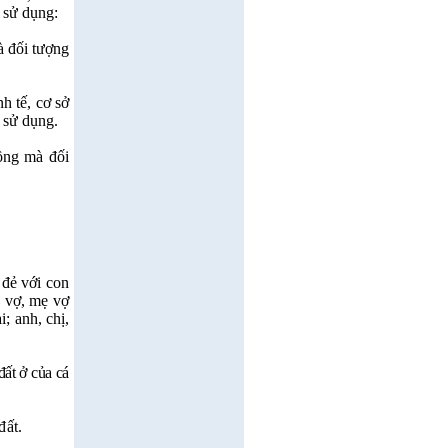
 sử dụng:
à đối tượng
h tế, cơ sở
 sử dụng.
đồng mà đối
 đẻ với con
a vợ, mẹ vợ
; anh, chị,
đất ở của cá
đất.