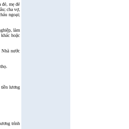
a đẻ, mẹ đẻ
âu; cha vợ,
cháu ngoại;
nghiệp, làm
m khác hoặc
c Nhà nước
 thọ.
 tiền lương
hương trình