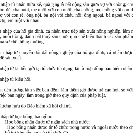
nhập từ nhận thừa kế, quà tặng là bất động sản giữa vợ với chồng; ch
con đẻ; cha nuôi, mẹ nuôi với con nuôi; cha chồng, mẹ chồng với con d
ợ với con rể; ông nội, bà nội với cháu nội; ông ngoại, bà ngoại với 
chị, em ruột với nhau.
 nhập của hộ gia đình, cá nhân trực tiếp sản xuất nông nghiệp, lâm 
, nuôi trồng, đánh bắt thuỷ sản chưa qua chế biến thành các sản phẩ
qua sơ chế thông thường.
u nhập từ chuyển đổi đất nông nghiệp của hộ gia đình, cá nhân đượ
để sản xuất.
nhập từ lãi tiền gửi tại tổ chức tín dụng, lãi từ hợp đồng bảo hiểm nhân
nhập từ kiều hối.
n tiền lương làm việc ban đêm, làm thêm giờ được trả cao hơn so với
iệc ban ngày, làm trong giờ theo quy định của pháp luật.
 lương hưu do Bảo hiểm xã hội chi trả.
nhập từ học bổng, bao gồm:
Học bổng nhận được từ ngân sách nhà nước;
Học bổng nhận được từ tổ chức trong nước và ngoài nước theo c
hỗ trợ khuyến học của tổ chức đó.