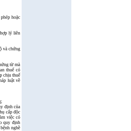
 phép hoặc
hợp lý liên
độ và chứng
chứng từ mà
uan thuế có
p chịu thuế
háp luật về
g;
uy định của
phụ cấp độc
làm việc có
eo quy định
, bệnh nghề