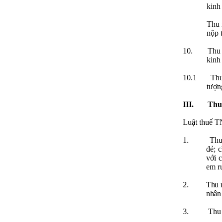
kinh
Thu 
nộp 
10.
Thu 
kinh
10.1
Thu
tượn
III.
Thu
Luật thuế T
1.
Thu
đẻ; 
với c
em r
2.
Thu n
nhân 
3.
Thu 