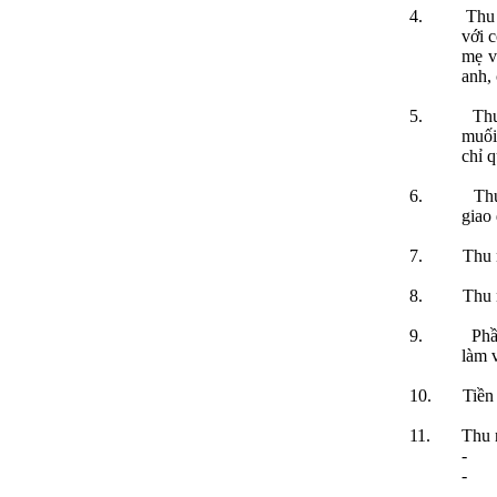
4.
Thu 
với 
mẹ v
anh, 
5.
Thu
muối
chỉ 
6.
Th
giao 
7.
Thu 
8.
Thu 
9.
Phầ
làm v
10.
Tiền
11.
Thu 
-
-