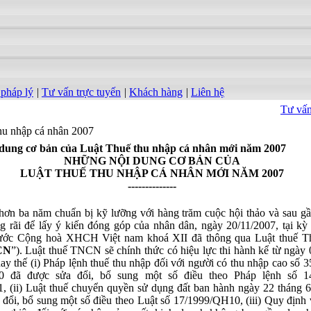
 pháp lý
|
Tư vấn trực tuyến
|
Khách hàng
|
Liên hệ
Tư vấn bấ
hu nhập cá nhân 2007
dung cơ bản của Luật Thuế thu nhập cá nhân mới năm 2007
NHỮNG NỘI DUNG CƠ BẢN CỦA
LUẬT
THUẾ THU NHẬP CÁ NHÂN MỚI NĂM 2007
--------------
hơn ba năm chuẩn bị kỹ lưỡng với hàng trăm cuộc hội thảo và sau g
g rãi để lấy ý kiến đóng góp của nhân dân, ngày 20/11/2007, tại kỳ
ước Cộng hoà XHCH Việt nam khoá XII đã thông qua Luật thuế T
CN
”). Luật thuế TNCN sẽ chính thức có hiệu lực thi hành kể từ ngày
hay thế (i)
Pháp lệnh thuế thu nhập đối với người có thu nhập cao số 
đã được sửa đổi, bổ sung một số điều theo Pháp lệnh số 14
ii) Luật thuế chuyển quyền sử dụng đất ban hành ngày 22 tháng 
 đổi, bổ sung một số điều theo Luật số 17/1999/QH10, (iii) Quy định 