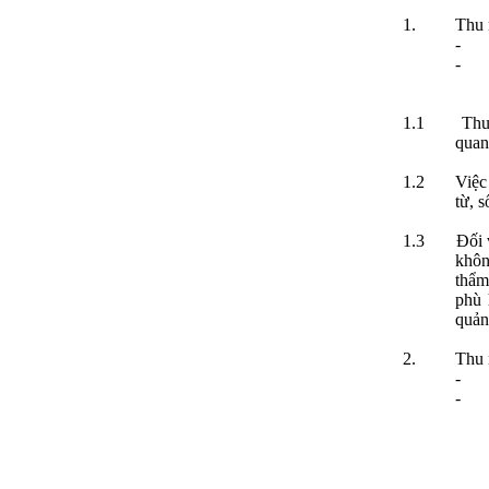
1.
Thu 
-
-
1.1
Thu
quan
1.2
Việc
từ, 
1.3
Đối 
khôn
thẩm
phù 
quản
2.
Thu 
-
-