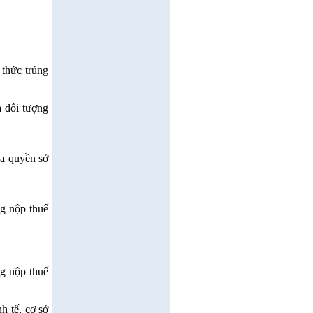
 thức trúng
à đối tượng
ủa quyền sở
ng nộp thuế
ng nộp thuế
h tế, cơ sở