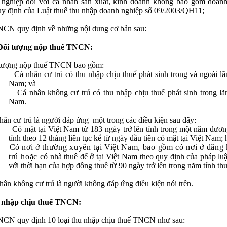
nghiệp đối với cá nhân sản xuất, kinh doanh không bao gồm doanh
uy định của Luật thuế thu nhập doanh nghiệp số 09/2003/QH11;
NCN quy định về những nội dung cơ bản sau:
Đối tượng nộp thuế TNCN:
tượng nộp thuế TNCN bao gồm:
Cá nhân cư trú có thu nhập chịu thuế phát sinh trong và ngoài lã
Nam; và
Cá nhân không cư trú có thu nhập chịu thuế phát sinh trong lã
Nam.
hân cư trú là người đáp ứng
một trong các điều kiện sau đây:
Có mặt tại Việt Nam từ 183 ngày trở lên tính trong một năm dươn
tính theo 12 tháng liên tục kể từ ngày đầu tiên có mặt tại Việt Nam;
C
ó nơi ở thường xuyên tại Việt Nam, bao gồm có nơi ở đăng
trú hoặc
có nhà thuê để ở tại Việt Nam theo quy định của pháp luậ
với thời hạn của hợp đồng thuê từ 90 ngày trở lên trong năm tính th
hân không cư trú là người không đáp ứng điều kiện nói trên.
 nhập chịu thuế TNCN:
NCN quy định 10 loại thu nhập chịu thuế TNCN như sau: