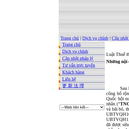
Trang chủ
|
Dịch vụ chính
|
Cập nhật
Trang chủ
Dich vụ chính
Luật Thuế t
Cập nhật pháp lý
Những nội 
Tư vấn trực tuyến
Khách hàng
Liên hệ
更 新 法 理
Sau 
công bố rộn
Quốc hội n
nhân (“
TN
và bãi bỏ, t
UBTVQH10 
UBTVQH11, (
đã được sửa