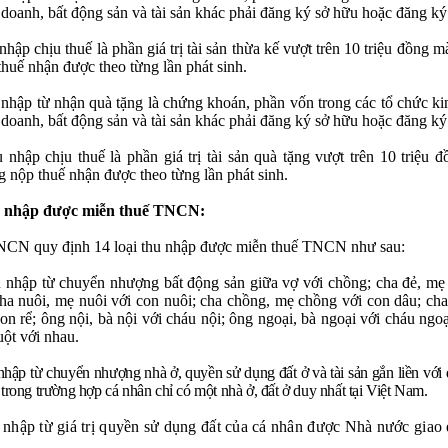
 doanh, bất động sản và tài sản khác phải đăng ký sở hữu hoặc đăng ký
nhập chịu thuế là phần giá trị tài sản thừa kế vượt trên 10 triệu đồng m
thuế nhận được theo từng lần phát sinh.
nhập từ nhận quà tặng là chứng khoán, phần vốn trong các tổ chức kin
 doanh, bất động sản và tài sản khác phải đăng ký sở hữu hoặc đăng ký
 nhập chịu thuế là phần giá trị tài sản quà tặng vượt trên 10 triệu 
g nộp thuế nhận được theo từng lần phát sinh.
 nhập được miễn thuế TNCN:
NCN quy định 14 loại thu nhập được miễn thuế TNCN như sau:
 nhập từ chuyển nhượng bất động sản giữa vợ với chồng; cha đẻ, mẹ
cha nuôi, mẹ nuôi với con nuôi; cha chồng, mẹ chồng với con dâu; ch
on rể; ông nội, bà nội với cháu nội; ông ngoại, bà ngoại với cháu ngoại
uột với nhau.
hập từ chuyển nhượng nhà ở, quyền sử dụng đất ở và tài sản gắn liền với 
trong trường hợp cá nhân chỉ có một nhà ở, đất ở duy nhất tại Việt Nam.
nhập từ giá trị quyền sử dụng đất của cá nhân được Nhà nước giao 