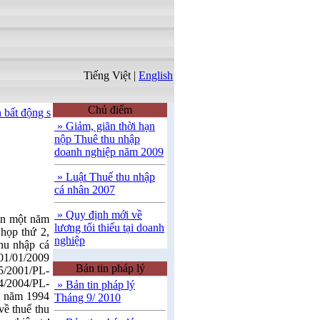
Tiếng Việt
|
English
Chủ điểm
t động sản
|
Môi giới thương mại và đầu tư
|
Tư vấn ngoại thương, hả
» Giảm, giãn thời hạn
nộp Thuê thu nhập
doanh nghiệp năm 2009
» Luật Thuế thu nhập
cá nhân 2007
» Quy định mới về
ần một năm
lương tối thiểu tại doanh
 họp thứ 2,
nghiệp
hu nhập cá
 01/01/2009
Bản tin pháp lý
35/2001/PL-
/2004/PL-
» Bản tin pháp lý
6 năm 1994
Tháng 9/ 2010
về thuế thu