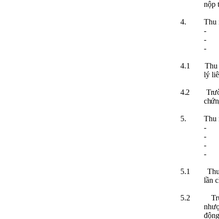
nộp 
4.
Thu 
-
-
-
4.1
Thu 
lý l
4.2
Trư
chứn
5.
Thu 
-
-
-
-
5.1
Thu
lần 
5.2
Tr
nhượ
động