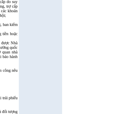
 cấp do suy
ng, trợ cấp
, các khoản
hội;
ị, ban kiểm
 tiền hoặc
u được Nhà
thưởng quốc
cơ quan nhà
ai báo hành
ền công nêu
 trái phiếu
 đối tượng