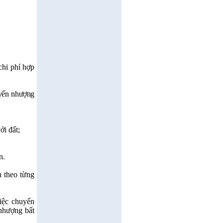
chi phí hợp
uyển nhượng
ới đất;
n.
 theo từng
iệc chuyển
 nhượng bất