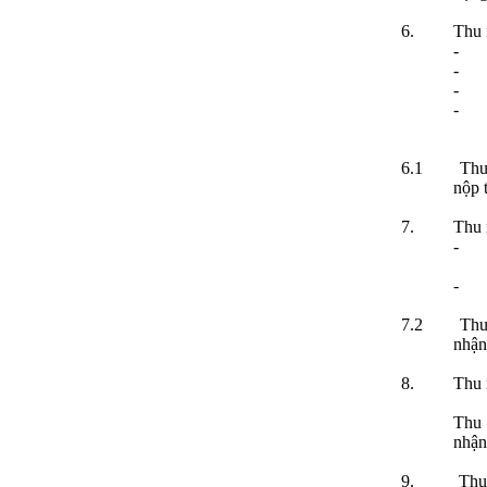
6.
Thu 
-
-
-
-
6.1
Thu
nộp 
7.
Thu 
-
-
7.2
Thu
nhận
8.
Thu 
Thu 
nhận
9.
Thu