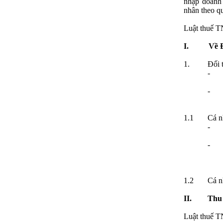
nhập doanh 
nhân theo q
Luật thuế T
I.
Về 
1.
Đối 
-
-
1.1
Cá n
-
-
1.2
Cá n
II.
Thu
Luật thuế T