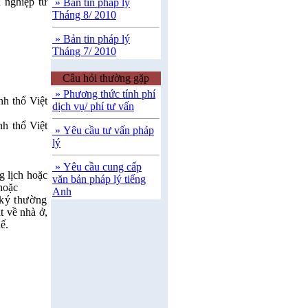
 nghiệp tư
» Bản tin pháp lý
Tháng 8/ 2010
» Bản tin pháp lý
Tháng 7/ 2010
Câu hỏi thường gặp
» Phương thức tính phí
nh thổ Việt
dịch vụ/ phí tư vấn
nh thổ Việt
» Yêu cầu tư vấn pháp
lý
» Yêu cầu cung cấp
g lịch hoặc
văn bản pháp lý tiếng
 hoặc
Anh
 ký thường
t về nhà ở,
uế
.