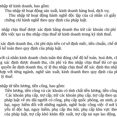
nhập từ kinh doanh, bao gồm:
Thu nhập từ hoạt động sản xuất, kinh doanh hàng hoá, dịch vụ;
Thu nhập từ hoạt động hành nghề độc lập của cá nhân có giấy
chứng chỉ hành nghề theo quy định của pháp luật.
 nhập chịu thuế được xác định bằng doanh thu trừ các khoản chi phí 
 đến việc tạo ra thu nhập chịu thuế từ kinh doanh trong kỳ tính thuế.
 xác định doanh thu, chi phí dựa trên cơ sở định mức, tiêu chuẩn, chế 
sổ kế toán theo quy định của pháp luật.
với cá nhân kinh doanh chưa tuân thủ đúng chế độ kế toán, hoá đơn, 
g xác định được doanh thu, chi phí và thu nhập chịu thuế thì cơ q
 quyền ấn định doanh thu, tỷ lệ thu nhập chịu thuế để xác định thu nhậ
hợp với từng ngành, nghề sản xuất, kinh doanh theo quy định của p
 lý thuế.
nhập từ tiền lương, tiền công, bao gồm:
Tiền lương, tiền công và các khoản có tính chất tiền lương, tiền côn
Các khoản phụ cấp, trợ cấp, trừ các khoản phụ cấp, trợ cấp theo q
pháp luật về ưu đãi người có công, phụ cấp quốc phòng, an ninh, 
hại, nguy hiểm đối với những ngành, nghề hoặc công việc ở nơi 
yếu tố độc hại, nguy hiểm, phụ cấp thu hút, phụ cấp khu vực th
của pháp luật, trợ cấp khó khăn đột xuất, trợ cấp tai nạn lao động