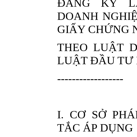
ĐĂNG KÝ LẠ
DOANH NGHIỆ
GIẤY CHỨNG 
THEO LUẬT 
LUẬT ĐẦU TƯ
------------------
I. CƠ SỞ PH
TẮC ÁP DỤNG