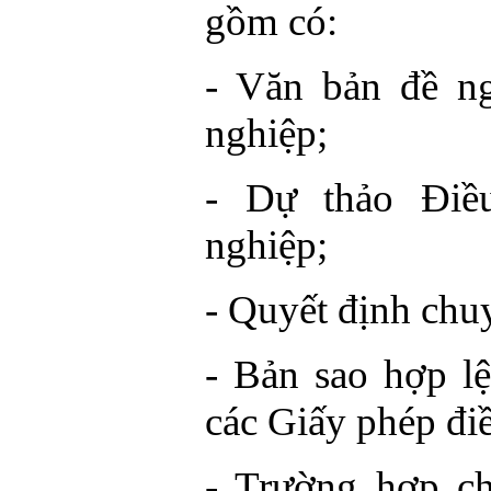
gồm có:
- Văn bản đề n
nghiệp;
- Dự thảo Điề
nghiệp;
- Quyết định chu
- Bản sao hợp l
các Giấy phép đi
- Trường hợp c