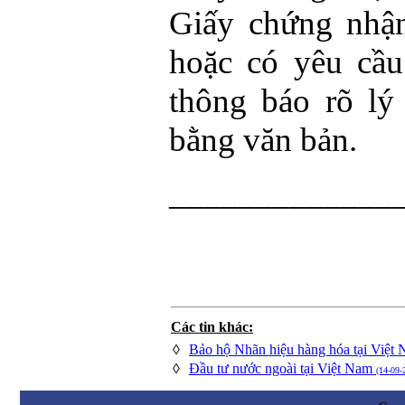
Giấy chứng nhận
hoặc có yêu cầu
thông báo rõ lý
bằng văn bản.
_____________
Các tin khác:
◊
Bảo hộ Nhãn hiệu hàng hóa tại Việt
◊
Đầu tư nước ngoài tại Việt Nam
(14-09-