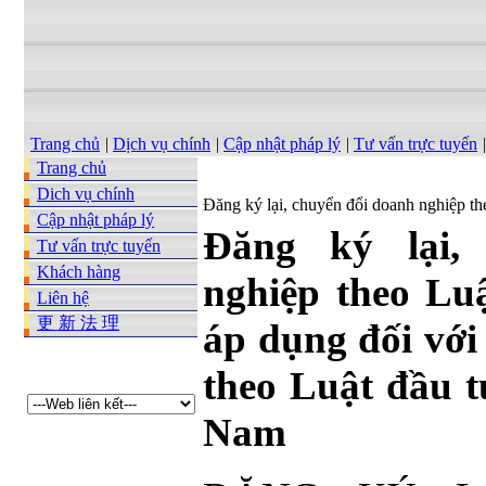
Trang chủ
|
Dịch vụ chính
|
Cập nhật pháp lý
|
Tư vấn trực tuyến
|
Trang chủ
Dich vụ chính
Đăng ký lại, chuyển đổi doanh nghiệp t
Cập nhật pháp lý
Đăng ký lại,
Tư vấn trực tuyến
Khách hàng
nghiệp theo Lu
Liên hệ
更 新 法 理
áp dụng đối với
theo Luật đầu t
Nam