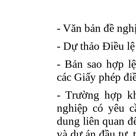
- Văn bản đề nghị
- Dự thảo Điều l
- Bản sao hợp l
các Giấy phép điề
- Trường hợp kh
nghiệp có yêu c
dung liên quan đ
và dự án đầu tư, 